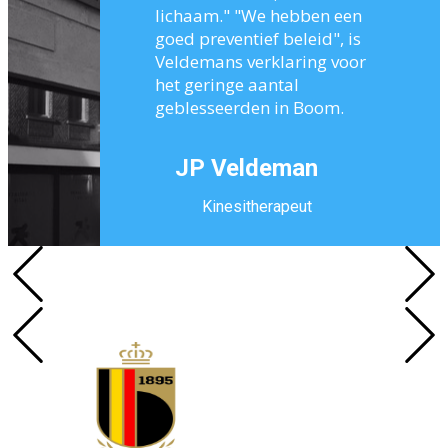
lichaam." "We hebben een
goed preventief beleid", is
Veldemans verklaring voor
het geringe aantal
geblesseerden in Boom.
JP Veldeman
Kinesitherapeut